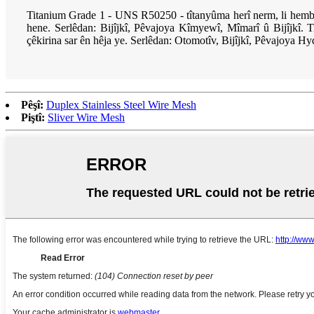
Titanium Grade 1 - UNS R50250 - tîtanyûma herî nerm, li hemb
hene. Serlêdan: Bijîjkî, Pêvajoya Kîmyewî, Mîmarî û Bijîjk
çêkirina sar ên hêja ye. Serlêdan: Otomotîv, Bijîjkî, Pêvajoya 
Pêşî:
Duplex Stainless Steel Wire Mesh
Piştî:
Sliver Wire Mesh