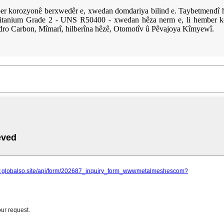
er korozyonê berxwedêr e, xwedan domdariya bilind e. Taybetmendî hi
î. Titanium Grade 2 - UNS R50400 - xwedan hêza nerm e, li hember
Hydro Carbon, Mîmarî, hilberîna hêzê, Otomotîv û Pêvajoya Kîmyewî.