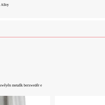
 Alloy
û xwêyên metalîk berxwedêr e