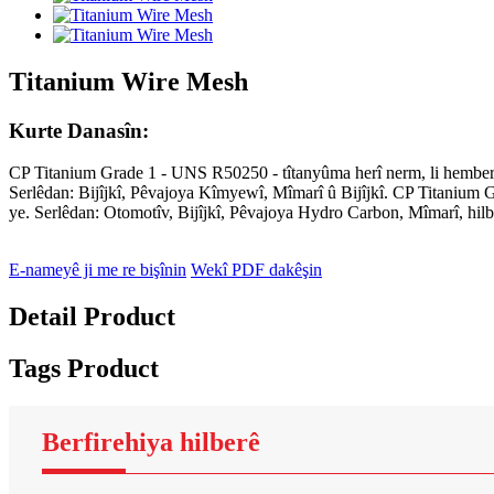
Titanium Wire Mesh
Kurte Danasîn:
CP Titanium Grade 1 - UNS R50250 - tîtanyûma herî nerm, li hember 
Serlêdan: Bijîjkî, Pêvajoya Kîmyewî, Mîmarî û Bijîjkî. CP Titaniu
ye. Serlêdan: Otomotîv, Bijîjkî, Pêvajoya Hydro Carbon, Mîmarî, hi
E-nameyê ji me re bişînin
Wekî PDF dakêşin
Detail Product
Tags Product
Berfirehiya hilberê