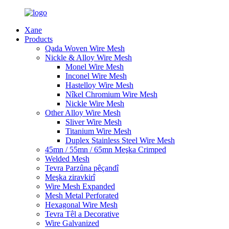
Xane
Products
Qada Woven Wire Mesh
Nickle & Alloy Wire Mesh
Monel Wire Mesh
Inconel Wire Mesh
Hastelloy Wire Mesh
Nîkel Chromium Wire Mesh
Nickle Wire Mesh
Other Alloy Wire Mesh
Sliver Wire Mesh
Titanium Wire Mesh
Duplex Stainless Steel Wire Mesh
45mn / 55mn / 65mn Meşka Crimped
Welded Mesh
Tevra Parzûna pêçandî
Meşka ziravkirî
Wire Mesh Expanded
Mesh Metal Perforated
Hexagonal Wire Mesh
Tevra Têl a Decorative
Wire Galvanized