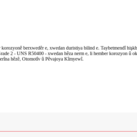
korozyonê berxwedêr e, xwedan duristiya bilind e. Taybetmendî hişkbû
m Grade 2 - UNS R50400 - xwedan hêza nerm e, li hember korozyon û ok
lberîna hêzê, Otomotîv û Pêvajoya Kîmyewî.