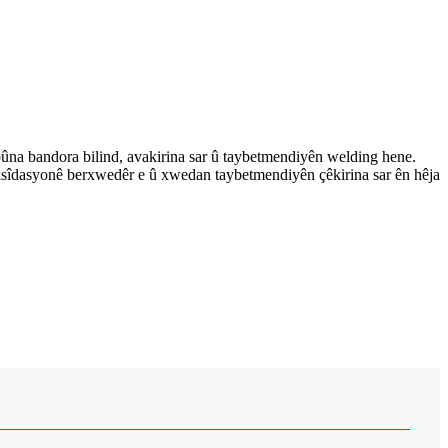
na bandora bilind, avakirina sar û taybetmendiyên welding hene.
sîdasyonê berxwedêr e û xwedan taybetmendiyên çêkirina sar ên hêja