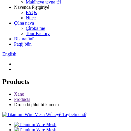
Makîneya tevna têl
Navenda Piştgiriyê
FAQs
Nûçe
Çûna nava
Çîroka me
Tour Factory
Bikaranînî
Paqij bûn
English
Products
Xane
Products
Drona bêpîlot bi kamera