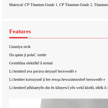
Materyal: CP Titanium Grade 1, CP Titanium Grade 2, Titanium
Features
Giraniya sivik
Du qatan ji polaC xurttir
Germbûna elektrîkê û termal
Li hemberî ava şor/ava deryayê berxwedêr e
Li hember korozyonê ji ber rewşa hewa/atmosferê berxwedêr e
Li hemberî pêkhateyên din ên kîmyewî yên wekî klorîd, nîtrîk 