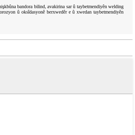
şkbûna bandora bilind, avakirina sar û taybetmendiyên welding
 korozyon û oksîdasyonê berxwedêr e û xwedan taybetmendiyên